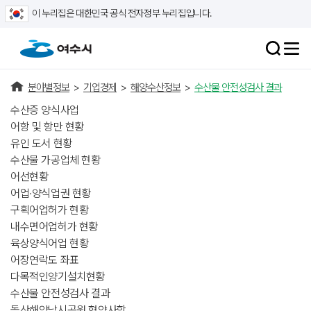
이 누리집은 대한민국 공식 전자정부 누리집입니다.
분야별정보
>
기업경제
>
해양수산정보
>
수산물 안전성검사 결과
수산증 양식사업
어항 및 항만 현황
유인 도서 현황
수산물 가공업체 현황
어선현황
어업·양식업권 현황
구획어업허가 현황
내수면어업허가 현황
육상양식어업 현황
어장연락도 좌표
다목적인양기설치현황
수산물 안전성검사 결과
돌산해양낚시공원 협약사항