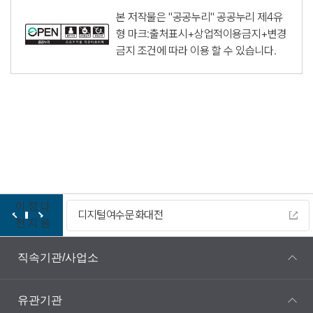
본 저작물은 "공공누리"
공공누리 제4유
형 마크:출처표시+상업적이용금지+변경
금지
조건에 따라 이용 할 수 있습니다.
이
정
다
디지털여수문화대전
전
지
음
직속기관/사업소
유관기관