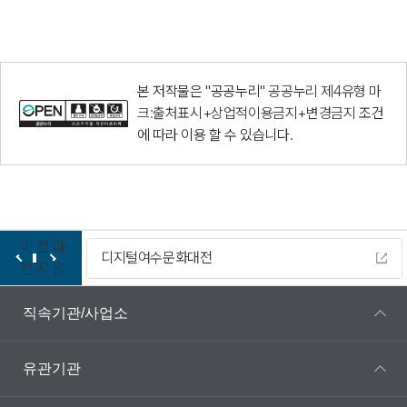
본 저작물은 "공공누리"
공공누리 제4유형 마
크:출처표시+상업적이용금지+변경금지
조건
에 따라 이용 할 수 있습니다.
이
정
다
디지털여수문화대전
전
지
음
직속기관/사업소
유관기관