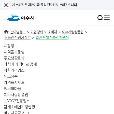
이 누리집은 대한민국 공식 전자정부 누리집입니다.
분야별정보
>
기업경제
>
소비자
>
여수사랑상품권
>
상품권 가맹점 찾기
>
일반 판매 상품권 가맹점
시장정보
지역물가동향
주요생활물가
외식비 가격비교 공개
착한가격업소
위조상품
가격표시제도
정보화마을
여수사랑상품권
HACCP전용업소
담배소매인지정현황
바가지요금 신고