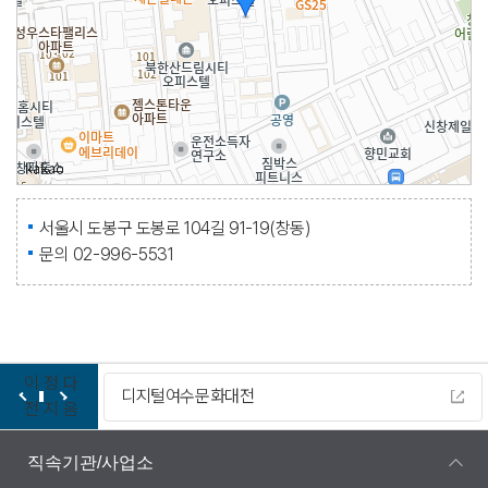
서울시 도봉구 도봉로 104길 91-19(창동)
문의 02-996-5531
이
정
다
디지털여수문화대전
전
지
음
직속기관/사업소