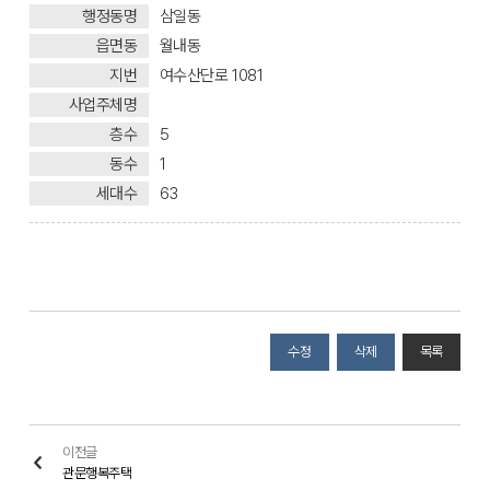
행정동명
삼일동
읍면동
월내동
지번
여수산단로 1081
사업주체명
층수
5
동수
1
세대수
63
수정
삭제
목록
이전글
관문행복주택