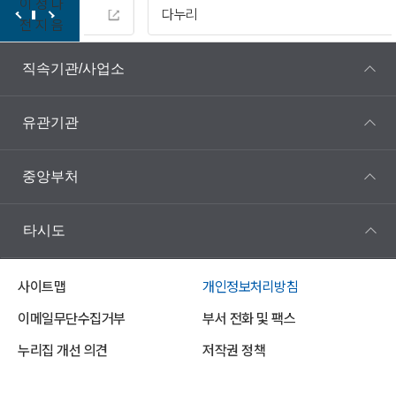
이
정
다
다누리
전
지
음
직속기관/사업소
유관기관
중앙부처
타시도
사이트맵
개인정보처리방침
이메일무단수집거부
부서 전화 및 팩스
누리집 개선 의견
저작권 정책