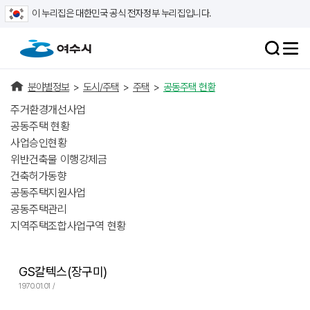
이 누리집은 대한민국 공식 전자정부 누리집입니다.
분야별정보
>
도시/주택
>
주택
>
공동주택 현황
주거환경개선사업
공동주택 현황
사업승인현황
위반건축물 이행강제금
건축허가동향
공동주택지원사업
공동주택관리
지역주택조합사업구역 현황
GS칼텍스(장구미)
1970.01.01 /