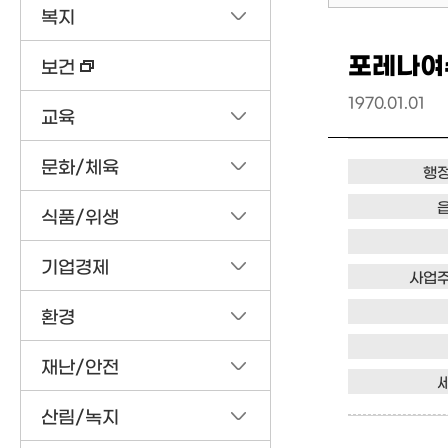
복지
포레나여
보건
1970.01.01
교육
문화/체육
행
식품/위생
기업경제
사업
환경
재난/안전
산림/녹지