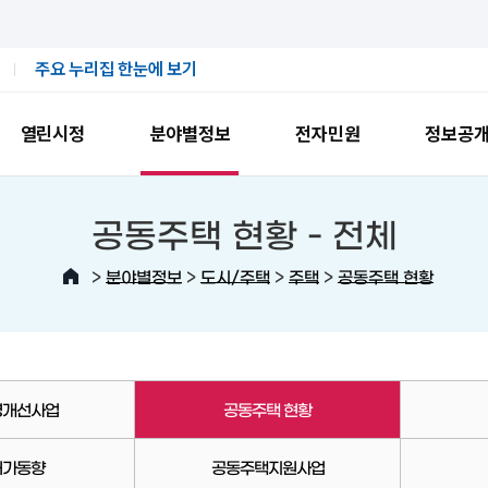
주요 누리집 한눈에 보기
열린시정
분야별정보
전자민원
정보공
공동주택 현황 -
전체
>
>
>
>
분야별정보
도시/주택
주택
공동주택 현황
경개선사업
공동주택 현황
허가동향
공동주택지원사업