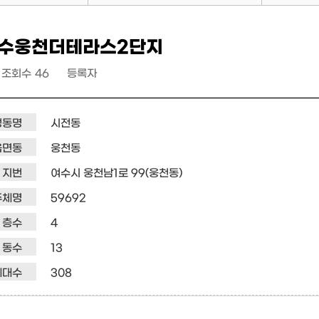
수웅천더테라스2단지
조회수
46
등록자
정동명
시전동
읍면동
웅천동
지번
여수시 웅천남1로 99(웅천동)
주체명
59692
층수
4
동수
13
세대수
308