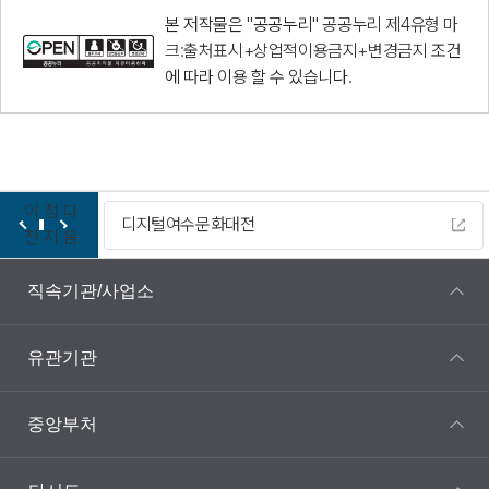
본 저작물은 "공공누리"
공공누리 제4유형 마
크:출처표시+상업적이용금지+변경금지
조건
에 따라 이용 할 수 있습니다.
이
정
다
디지털여수문화대전
전
지
음
직속기관/사업소
유관기관
중앙부처