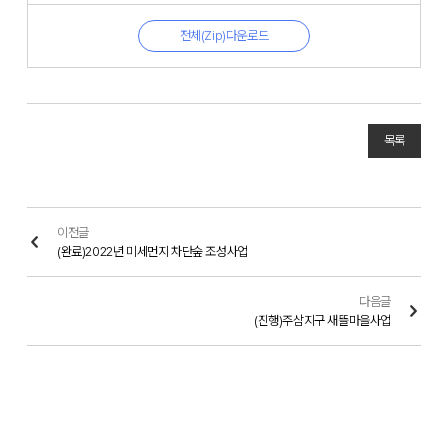
전체(Zip)다운로드
목록
이전글
(완료)2022년 미세먼지 차단숲 조성사업
다음글
(진행)주삼지구 새뜰마을사업