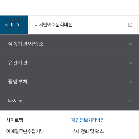
이
정
다
디지털여수문화대전
전
지
음
직속기관/사업소
유관기관
중앙부처
타시도
사이트맵
개인정보처리방침
이메일무단수집거부
부서 전화 및 팩스