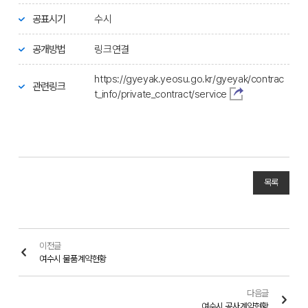
공표시기
수시
공개방법
링크연결
https://gyeyak.yeosu.go.kr/gyeyak/contrac
관련링크
t_info/private_contract/service
목록
이전글
여수시 물품계약현황
다음글
여수시 공사계약현황