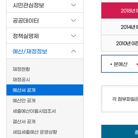
시민관심정보
2018년
공공데이터
2014년
정책실명제
2010년 이
예산/재정정보
본예산
재정현황
재정공시
예산서 공개
각 첨부파일
예산안 공개
세출예산이월사업조서
결산서 공개
세입세출예산 운영상황