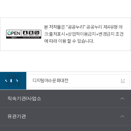
본 저작물은 "공공누리"
공공누리 제4유형 마
크:출처표시+상업적이용금지+변경금지
조건
에 따라 이용 할 수 있습니다.
이
정
다
디지털여수문화대전
전
지
음
직속기관/사업소
유관기관