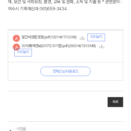
체, 보건 및 사회보장, 환경, 교육 및 문화, 소득 및 지출 등 * 관련문의 :
여수시 기획예산과 061)659-3434.
미리보기
발간사(영문 포함).pdf
(1321 hit/ 173.2 KB)
2019통계연보(2017.12.31기준).pdf
(2902 hit/ 19.13 MB)
미리보기
전체(Zip)다운로드
목록
이전글