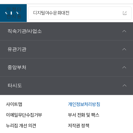
이
정
다
디지털여수문화대전
전
지
음
직속기관/사업소
유관기관
중앙부처
타시도
사이트맵
개인정보처리방침
이메일무단수집거부
부서 전화 및 팩스
누리집 개선 의견
저작권 정책