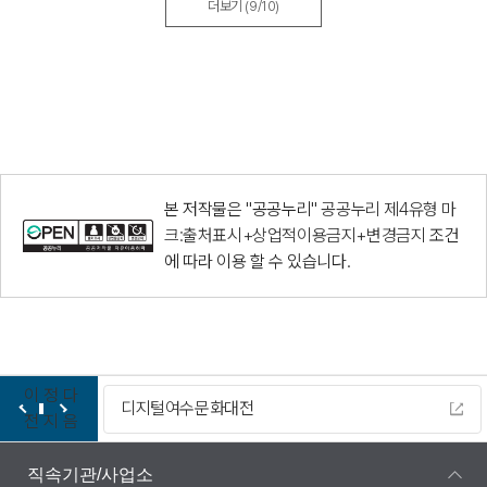
더보기
(9/10)
본 저작물은 "공공누리"
공공누리 제4유형 마
크:출처표시+상업적이용금지+변경금지
조건
에 따라 이용 할 수 있습니다.
이
정
다
디지털여수문화대전
전
지
음
직속기관/사업소