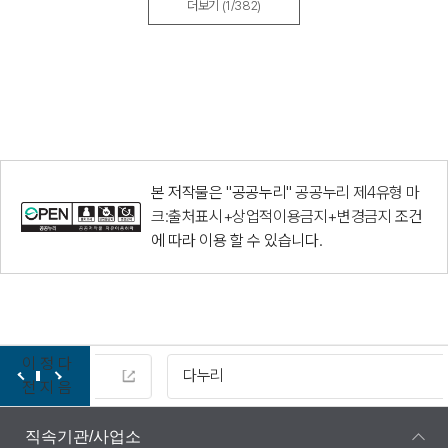
더보기
(1/382)
본 저작물은 "공공누리"
공공누리 제4유형 마
크:출처표시+상업적이용금지+변경금지
조건
에 따라 이용 할 수 있습니다.
이
정
다
다누리
전
지
음
직속기관/사업소