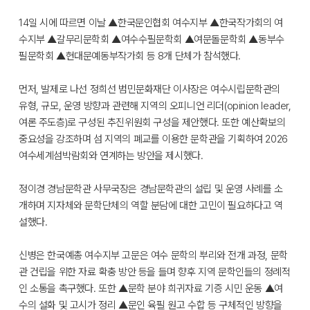
14일 시에 따르면 이날 ▲한국문인협회 여수지부 ▲한국작가회의 여
수지부 ▲갈무리문학회 ▲여수수필문학회 ▲여문돌문학회 ▲동부수
필문학회 ▲현대문예동부작가회 등 8개 단체가 참석했다.
먼저, 발제로 나선 정희선 범민문화재단 이사장은 여수시립문학관의
유형, 규모, 운영 방향과 관련해 지역의 오피니언 리더(opinion leader,
여론 주도층)로 구성된 추진위원회 구성을 제안했다. 또한 예산확보의
중요성을 강조하며 섬 지역의 폐교를 이용한 문학관을 기획하여 2026
여수세계섬박람회와 연계하는 방안을 제시했다.
정이경 경남문학관 사무국장은 경남문학관의 설립 및 운영 사례를 소
개하며 지자체와 문학단체의 역할 분담에 대한 고민이 필요하다고 역
설했다.
신병은 한국예총 여수지부 고문은 여수 문학의 뿌리와 전개 과정, 문학
관 건립을 위한 자료 확충 방안 등을 들며 향후 지역 문학인들의 정례적
인 소통을 촉구했다. 또한 ▲문학 분야 희귀자료 기증 시민 운동 ▲여
수의 설화 및 고시가 정리 ▲문인 육필 원고 수합 등 구체적인 방향을