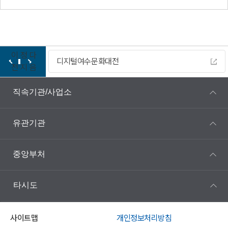
이
정
다
디지털여수문화대전
전
지
음
직속기관/사업소
유관기관
중앙부처
타시도
사이트맵
개인정보처리방침