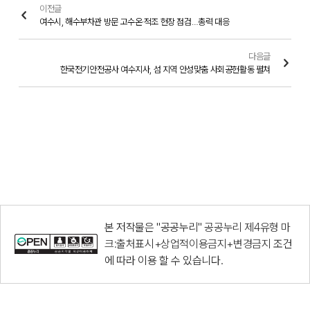
이전글
여수시, 해수부차관 방문 고수온·적조 현장 점검…총력 대응
다음글
한국전기안전공사 여수지사, 섬 지역 안성맞춤 사회공헌활동 펼쳐
본 저작물은 "공공누리"
공공누리 제4유형 마
크:출처표시+상업적이용금지+변경금지
조건
에 따라 이용 할 수 있습니다.