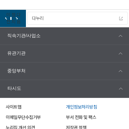
이
정
다
다누리
전
지
음
직속기관/사업소
유관기관
중앙부처
타시도
사이트맵
개인정보처리방침
이메일무단수집거부
부서 전화 및 팩스
누리집 개선 의견
저작권 정책