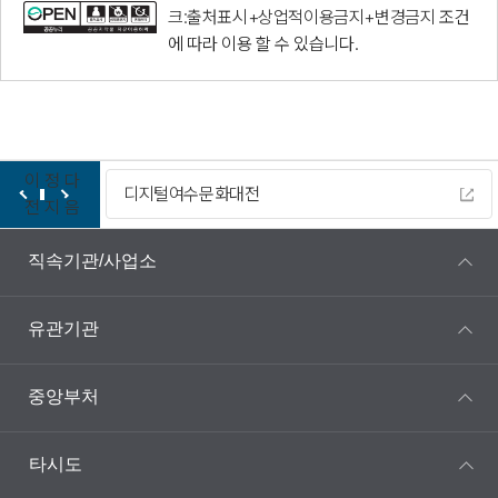
크:출처표시+상업적이용금지+변경금지
조건
에 따라 이용 할 수 있습니다.
이
정
다
디지털여수문화대전
전
지
음
직속기관/사업소
유관기관
중앙부처
타시도