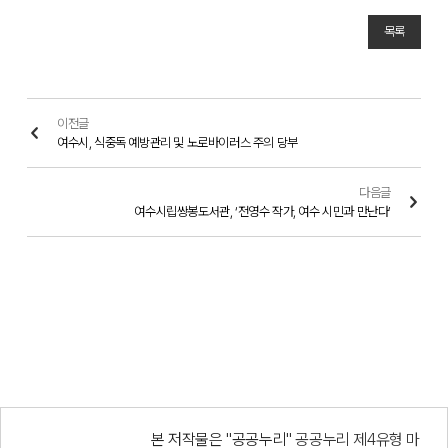
목록
이전글
여수시, 식중독 예방관리 및 노로바이러스 주의 당부
다음글
여수시립쌍봉도서관, ‘전영수 작가, 여수 시민과 만난다’
본 저작물은 "공공누리"
공공누리 제4유형 마