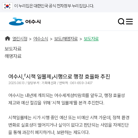
이 누리집은 대한민국 공식 전자정부 누리집입니다.
열린시정
>
여수소식
>
보도/해명자료
>
보도자료
보도자료
해명자료
여수시,「시책 일몰제」시행으로 행정 효율화 추진
2025.06.13 / 담당부서 : 기획예산과 / 연락처 : 061-659-3407
여수시는 내년에 개최되는 여수세계섬박람회를 앞두고, 행정 효율성
제고와 예산 절감을 위해 ‘시책 일몰제’를 본격 추진한다.
시책일몰제는 시가 시행 중인 예산 또는 비예산 시책 가운데, 정책 환경
변화로 실효성이 떨어지거나 실익이 없다고 판단되는 사업을 자체진단
을 통해 과감히 폐지하거나, 보완하는 제도이다.