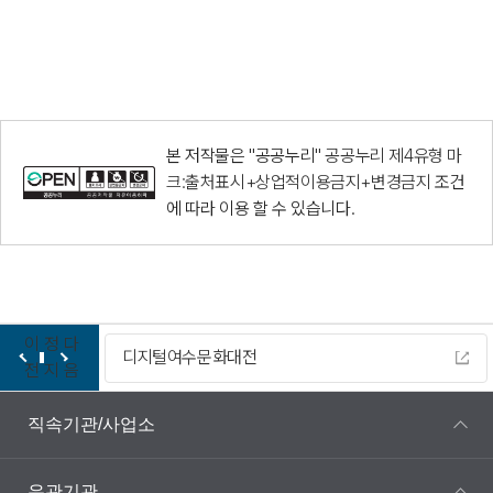
본 저작물은 "공공누리"
공공누리 제4유형 마
크:출처표시+상업적이용금지+변경금지
조건
에 따라 이용 할 수 있습니다.
이
정
다
디지털여수문화대전
전
지
음
직속기관/사업소
유관기관