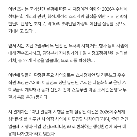
이번 조치는 국가산단 불황에 따른 시 재정여건 악화와 2026여수세계
섬박람회 개최와 관련, 행정․재정적 조직역량 결집을 위한 시의 전략적
판단이 반영된 조치로, 약 10억 6백만원 가량의 예산을 절감할 것으로
기대하고 있다. .
앞서 시는 지난 3월부터 두 달간 전 부서의 시책․제도․행사 등의 사업에
대해 전수조사하고, 담당부서 자체평가와 11일 시정조정위원회 심의를
거쳐, 총 27개 사업을 일몰대상으로 최종 확정했다.
이번에 일몰이 확정된 주요 사업으로는 △시정제안 및 견문보고 우수
직원 포상금△365 아일랜드 청년 유람단 △작은 다문화학교 운영 △
학교급식 계약재배 농가 선진지 견학 △동부권 이동 도서관 운영(서부
권과 통합 운영) 등이다.
시 관계자는 “이번 일몰제 시행을 통해 절감된 예산은 2026여수세계
섬박람회를 비롯한 시 역점 사업에 재투입할 방침이다”라며, “정기적인
일몰제 시행과 사업 점검(모니터링)으로 변화하는 행정환경에 적극 대
응해 나가겠다”라고 밝혔다.