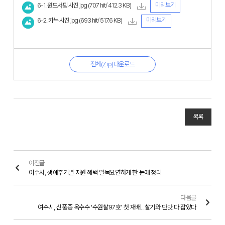
미리보기
6-1. 윈드서핑 사진.jpg
(707 hit/ 412.3 KB)
미리보기
6-2. 카누 사진.jpg
(693 hit/ 517.6 KB)
전체(Zip)다운로드
목록
이전글
여수시, 생애주기별 지원 혜택 일목요연하게 한 눈에 정리
다음글
여수시, 신품종 옥수수 ‘수원찰97호’ 첫 재배...찰기와 단맛 다 잡았다