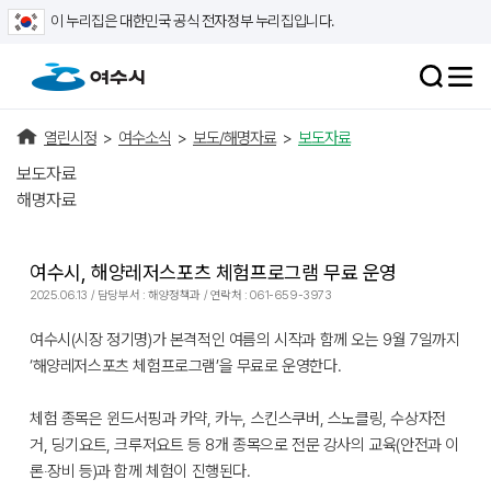
이 누리집은 대한민국 공식 전자정부 누리집입니다.
열린시정
>
여수소식
>
보도/해명자료
>
보도자료
보도자료
해명자료
여수시, 해양레저스포츠 체험프로그램 무료 운영
2025.06.13 / 담당부서 : 해양정책과 / 연락처 : 061-659-3973
여수시(시장 정기명)가 본격적인 여름의 시작과 함께 오는 9월 7일까지
‘해양레저스포츠 체험프로그램’을 무료로 운영한다.
체험 종목은 윈드서핑과 카약, 카누, 스킨스쿠버, 스노클링, 수상자전
거, 딩기요트, 크루저요트 등 8개 종목으로 전문 강사의 교육(안전과 이
론‧장비 등)과 함께 체험이 진행된다.