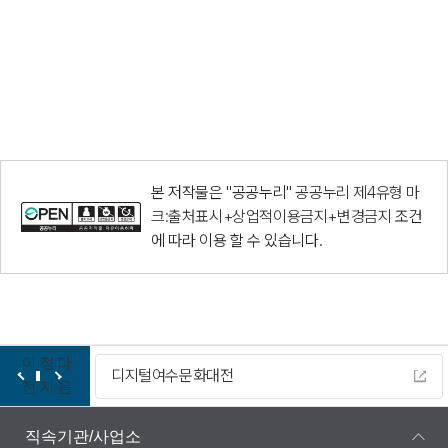
본 저작물은 "공공누리"
공공누리 제4유형 마
크:출처표시+상업적이용금지+변경금지
조건
에 따라 이용 할 수 있습니다.
이
정
다
디지털여수문화대전
전
지
음
직속기관/사업소