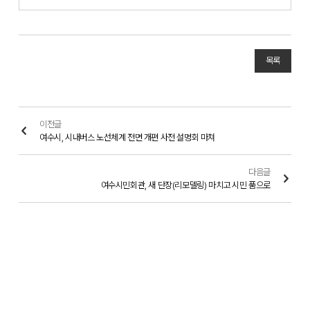
목록
이전글
여수시, 시내버스 노선체계 전면 개편 사전 설명회 마쳐
다음글
여수시민회관, 새 단장(리모델링) 마치고 시민 품으로