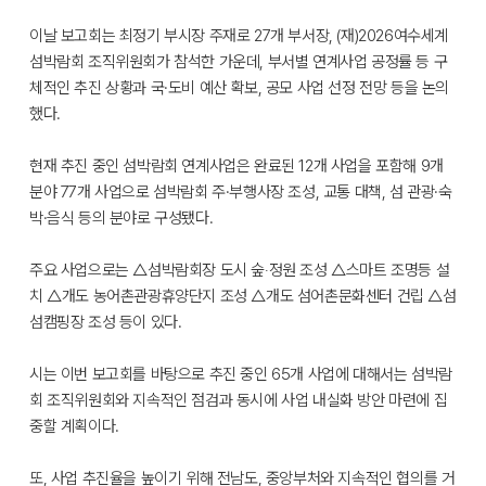
이날 보고회는 최정기 부시장 주재로 27개 부서장, (재)2026여수세계
섬박람회 조직위원회가 참석한 가운데, 부서별 연계사업 공정률 등 구
체적인 추진 상황과 국·도비 예산 확보, 공모 사업 선정 전망 등을 논의
했다.
현재 추진 중인 섬박람회 연계사업은 완료된 12개 사업을 포함해 9개
분야 77개 사업으로 섬박람회 주·부행사장 조성, 교통 대책, 섬 관광·숙
박·음식 등의 분야로 구성됐다.
주요 사업으로는 △섬박람회장 도시 숲‧정원 조성 △스마트 조명등 설
치 △개도 농어촌관광휴양단지 조성 △개도 섬어촌문화센터 건립 △섬
섬캠핑장 조성 등이 있다.
시는 이번 보고회를 바탕으로 추진 중인 65개 사업에 대해서는 섬박람
회 조직위원회와 지속적인 점검과 동시에 사업 내실화 방안 마련에 집
중할 계획이다.
또, 사업 추진율을 높이기 위해 전남도, 중앙부처와 지속적인 협의를 거