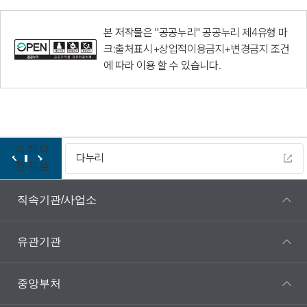
본 저작물은 "공공누리"
공공누리 제4유형 마
크:출처표시+상업적이용금지+변경금지
조건
에 따라 이용 할 수 있습니다.
이
정
다
다누리
전
지
음
직속기관/사업소
유관기관
중앙부처