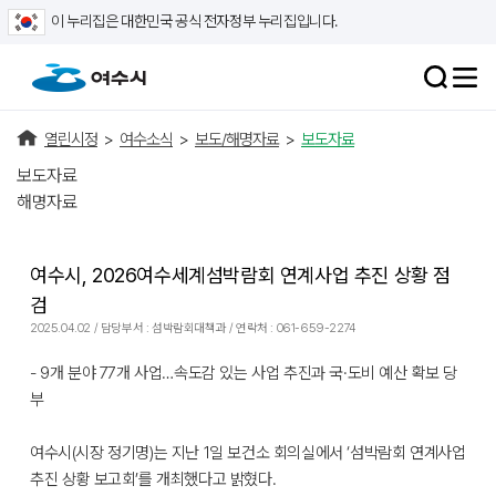
이 누리집은 대한민국 공식 전자정부 누리집입니다.
열린시정
>
여수소식
>
보도/해명자료
>
보도자료
보도자료
해명자료
여수시, 2026여수세계섬박람회 연계사업 추진 상황 점
검
2025.04.02 / 담당부서 : 섬박람회대책과 / 연락처 : 061-659-2274
- 9개 분야 77개 사업…속도감 있는 사업 추진과 국·도비 예산 확보 당
부
여수시(시장 정기명)는 지난 1일 보건소 회의실에서 ‘섬박람회 연계사업
추진 상황 보고회’를 개최했다고 밝혔다.