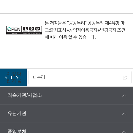
본 저작물은 "공공누리"
공공누리 제4유형 마
크:출처표시+상업적이용금지+변경금지
조건
에 따라 이용 할 수 있습니다.
이
정
다
다누리
전
지
음
직속기관/사업소
유관기관
중앙부처