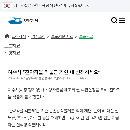
이 누리집은 대한민국 공식 전자정부 누리집입니다.
열린시정
>
여수소식
>
보도/해명자료
>
보도자료
보도자료
해명자료
여수시 “전략작물 직불금 기한 내 신청하세요”
2024.02.14 / 담당부서 : 농업정책과 / 연락처 : 061-659-4417
여수시(시장 정기명)가 식량자급률 제고와 쌀 수급안정을 위해 ‘전략작
물 직불제’를 시행한다.
‘전략작물 직불제’는 기존 논활용직불제를 확대 개편, 논에 벼 대신 밀,
두류, 조사료, 가루쌀 등을 재배하면 ha당 50만 원~430만 원을 지급
하는 선택형 직불제이다.