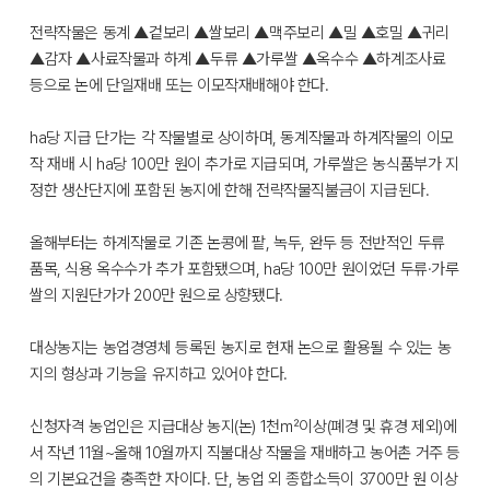
전략작물은 동계 ▲겉보리 ▲쌀보리 ▲맥주보리 ▲밀 ▲호밀 ▲귀리
▲감자 ▲사료작물과 하계 ▲두류 ▲가루쌀 ▲옥수수 ▲하계조사료
등으로 논에 단일재배 또는 이모작재배해야 한다.
ha당 지급 단가는 각 작물별로 상이하며, 동계작물과 하계작물의 이모
작 재배 시 ha당 100만 원이 추가로 지급되며, 가루쌀은 농식품부가 지
정한 생산단지에 포함된 농지에 한해 전략작물직불금이 지급된다.
올해부터는 하계작물로 기존 논콩에 팥, 녹두, 완두 등 전반적인 두류
품목, 식용 옥수수가 추가 포함됐으며, ha당 100만 원이었던 두류·가루
쌀의 지원단가가 200만 원으로 상향됐다.
대상농지는 농업경영체 등록된 농지로 현재 논으로 활용될 수 있는 농
지의 형상과 기능을 유지하고 있어야 한다.
신청자격 농업인은 지급대상 농지(논) 1천㎡이상(폐경 및 휴경 제외)에
서 작년 11월~올해 10월까지 직불대상 작물을 재배하고 농어촌 거주 등
의 기본요건을 충족한 자이다. 단, 농업 외 종합소득이 3700만 원 이상