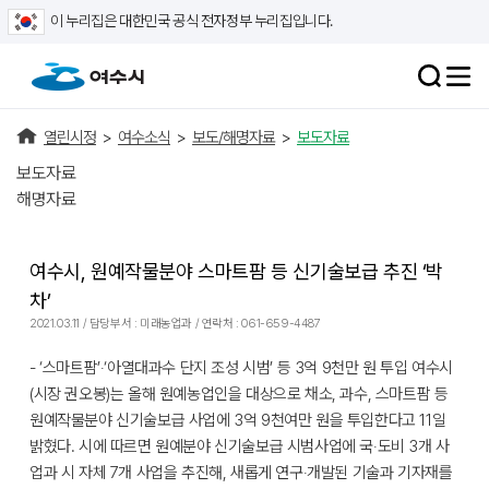
이 누리집은 대한민국 공식 전자정부 누리집입니다.
열린시정
>
여수소식
>
보도/해명자료
>
보도자료
보도자료
해명자료
여수시, 원예작물분야 스마트팜 등 신기술보급 추진 ‘박
차’
2021.03.11 / 담당부서 : 미래농업과 / 연락처 : 061-659-4487
- ‘스마트팜’‧‘아열대과수 단지 조성 시범’ 등 3억 9천만 원 투입 여수시
(시장 권오봉)는 올해 원예농업인을 대상으로 채소, 과수, 스마트팜 등
원예작물분야 신기술보급 사업에 3억 9천여만 원을 투입한다고 11일
밝혔다. 시에 따르면 원예분야 신기술보급 시범사업에 국‧도비 3개 사
업과 시 자체 7개 사업을 추진해, 새롭게 연구‧개발된 기술과 기자재를