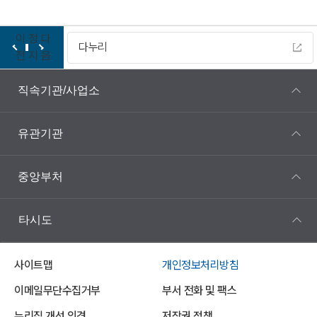
이
정
다
다누리
전
지
음
직속기관/사업소
유관기관
중앙부처
타시도
사이트맵
개인정보처리방침
이메일무단수집거부
부서 전화 및 팩스
누리집 개선 의견
저작권 정책