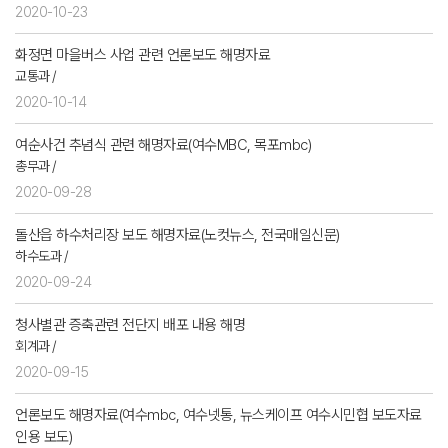
2020-10-23
화정면 마을버스 사업 관련 언론보도 해명자료
교통과 /
2020-10-14
여순사건 추념식 관련 해명자료(여수MBC, 목포mbc)
총무과 /
2020-09-28
돌산읍 하수처리장 보도 해명자료(노컷뉴스, 전국매일신문)
하수도과 /
2020-09-24
청사별관 증축관련 전단지 배포 내용 해명
회계과 /
2020-09-15
언론보도 해명자료(여수mbc, 여수넷통, 뉴스케이프 여수시민협 보도자료
인용 보도)