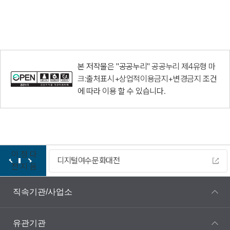
본 저작물은 "공공누리"
공공누리 제4유형 마
크:출처표시+상업적이용금지+변경금지
조건
에 따라 이용 할 수 있습니다.
이
정
다
디지털여수문화대전
전
지
음
직속기관/사업소
유관기관