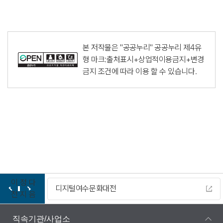
본 저작물은 "공공누리"
공공누리 제4유
형 마크:출처표시+상업적이용금지+변경
금지
조건에 따라 이용 할 수 있습니다.
이
정
다
디지털여수문화대전
전
지
음
직속기관/사업소