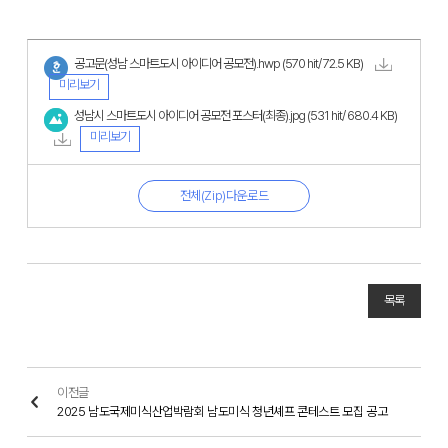
공고문(성남 스마트도시 아이디어 공모전).hwp
(570 hit/ 72.5 KB)
미리보기
성남시 스마트도시 아이디어 공모전 포스터(최종).jpg
(531 hit/ 680.4 KB)
미리보기
전체(Zip)다운로드
목록
이전글
2025 남도국제미식산업박람회 남도미식 청년셰프 콘테스트 모집 공고