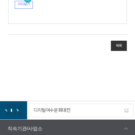
미리보기
목록
이
정
다
디지털여수문화대전
전
지
음
직속기관/사업소