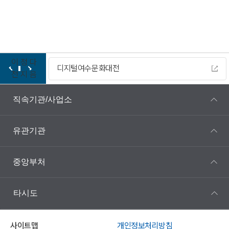
이
정
다
디지털여수문화대전
전
지
음
직속기관/사업소
유관기관
중앙부처
타시도
사이트맵
개인정보처리방침