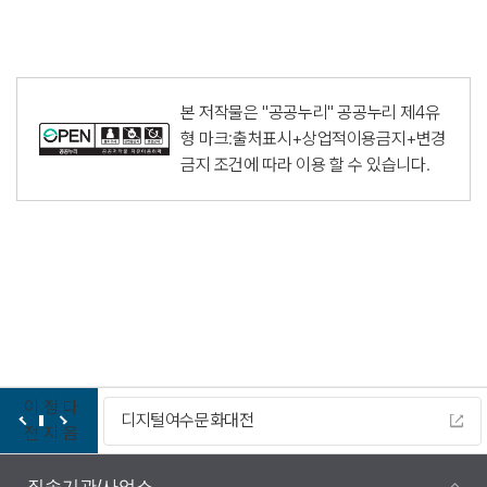
본 저작물은 "공공누리"
공공누리 제4유
형 마크:출처표시+상업적이용금지+변경
금지
조건에 따라 이용 할 수 있습니다.
이
정
다
디지털여수문화대전
전
지
음
직속기관/사업소