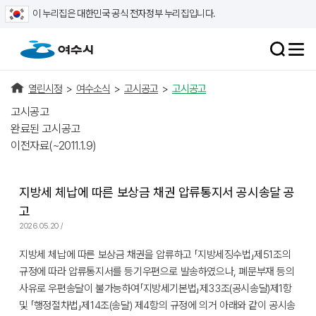
이 누리집은 대한민국 공식 전자정부 누리집입니다.
열린시정
>
여수소식
>
고시공고
>
고시공고
고시공고
완료된 고시공고
이전자료(~2011.1.9)
지방세 체납에 따른 보상금 채권 압류통지서 공시송달 공
고
2026.05.20 /
지방세 체납에 따른 보상금 채권을 압류하고 「지방세징수법」제51조의
규정에 따라 압류통지서를 등기우편으로 발송하였으나, 폐문부재 등의
사유로 우편송달이 불가능하여「지방세기본법」제33조(공시송달)제1항
및 「행정절차법」제14조(송달) 제4항의 규정에 의거 아래와 같이 공시송