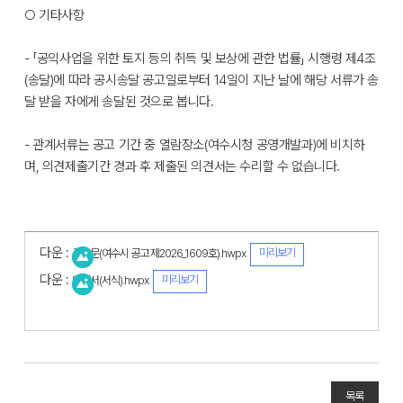
○ 기타사항
- 「공익사업을 위한 토지 등의 취득 및 보상에 관한 법률」 시행령 제4조
(송달)에 따라 공시송달 공고일로부터 14일이 지난 날에 해당 서류가 송
달 받을 자에게 송달된 것으로 봅니다.
- 관계서류는 공고 기간 중 열람장소(여수시청 공영개발과)에 비치하
며, 의견제출기간 경과 후 제출된 의견서는 수리할 수 없습니다.
다운 :
미리보기
공고문(여수시 공고 제2026_1609호).hwpx
다운 :
미리보기
의견서(서식).hwpx
목록