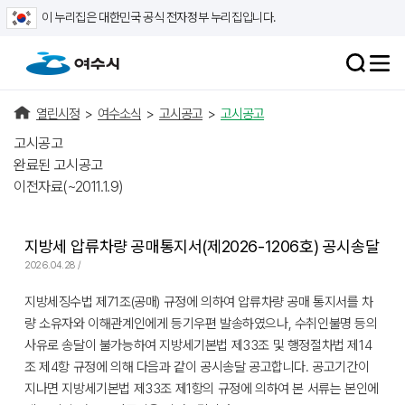
이 누리집은 대한민국 공식 전자정부 누리집입니다.
열린시정
>
여수소식
>
고시공고
>
고시공고
고시공고
완료된 고시공고
이전자료(~2011.1.9)
지방세 압류차량 공매통지서(제2026-1206호) 공시송달
2026.04.28 /
지방세징수법 제71조(공매) 규정에 의하여 압류차량 공매 통지서를 차
량 소유자와 이해관계인에게 등기우편 발송하였으나, 수취인불명 등의
사유로 송달이 불가능하여 지방세기본법 제33조 및 행정절차법 제14
조 제4항 규정에 의해 다음과 같이 공시송달 공고합니다. 공고기간이
지나면 지방세기본법 제33조 제1항의 규정에 의하여 본 서류는 본인에