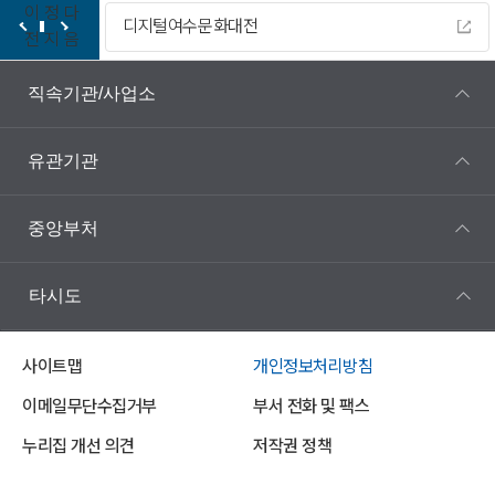
이
정
다
디지털여수문화대전
전
지
음
직속기관/사업소
유관기관
중앙부처
타시도
사이트맵
개인정보처리방침
이메일무단수집거부
부서 전화 및 팩스
누리집 개선 의견
저작권 정책