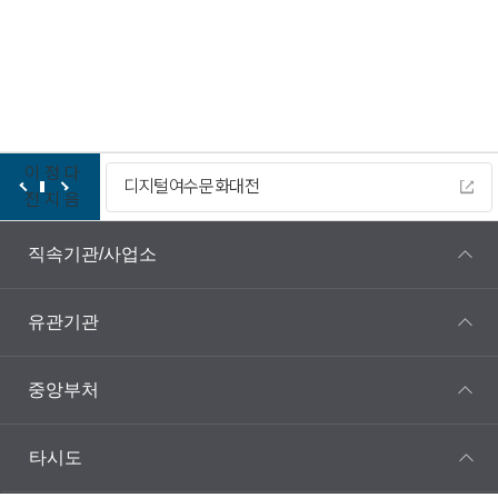
이
정
다
디지털여수문화대전
전
지
음
직속기관/사업소
유관기관
중앙부처
타시도