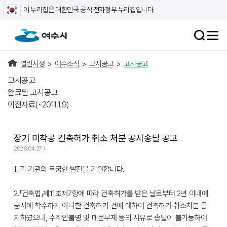
이 누리집은 대한민국 공식 전자정부 누리집입니다.
열린시정
>
여수소식
>
고시공고
>
고시공고
고시공고
완료된 고시공고
이전자료(~2011.1.9)
장기 미착공 건축허가 취소 처분 공시송달 공고
2026.04.27 /
1. 귀 기관의 무궁한 발전을 기원합니다.
2.「건축법」제11조제7항에 따라 건축허가를 받은 날로부터 2년 이내에
공사에 착수하지 아니한 건축허가 건에 대하여 건축허가 취소처분 통
지하였으나, 수취인불명 및 폐문부재 등의 사유로 송달이 불가능하여