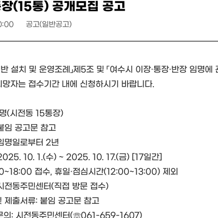
장(15통) 공개모집 공고
0:00
공고(일반공고)
·반 설치 및 운영조례」제5조 및 「여수시 이장·통장·반장 임명에
희망자는 접수기간 내에 신청하시기 바랍니다.
1명(시전동 15통장)
 붙임 공고문 참고
 임명일로부터 2년
25. 10. 1.(수) ~ 2025. 10. 17.(금) [17일간]
0~18:00 접수, 휴일·점심시간(12:00~13:00) 제외
 시전동주민센터(직접 방문 접수)
및 제출서류: 붙임 공고문 참고
 문의: 시전동주민센터(☏061-659-1607)