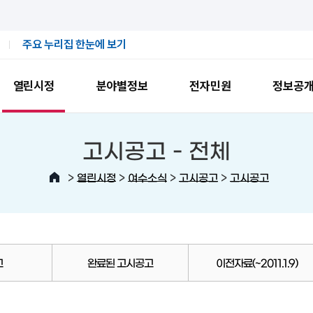
주요 누리집 한눈에 보기
열린시정
분야별정보
전자민원
정보공
고시공고 -
전체
>
>
>
>
열린시정
여수소식
고시공고
고시공고
고
완료된 고시공고
이전자료(~2011.1.9)