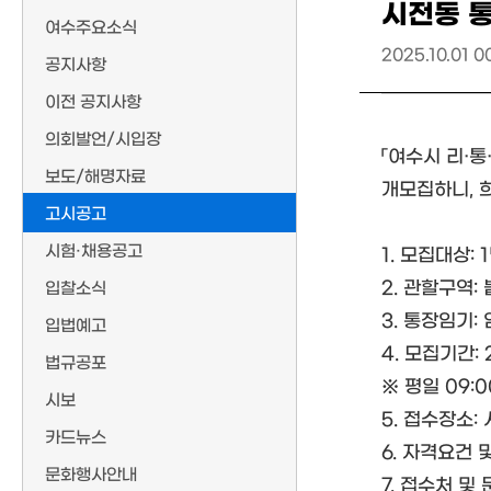
시전동 통
여수주요소식
2025.10.01 0
공지사항
이전 공지사항
의회발언/시입장
「여수시 리·통
보도/해명자료
개모집하니, 
고시공고
시험·채용공고
1. 모집대상: 
2. 관할구역:
입찰소식
3. 통장임기:
입법예고
4. 모집기간: 20
법규공포
※ 평일 09:0
시보
5. 접수장소:
카드뉴스
6. 자격요건 
문화행사안내
7. 접수처 및