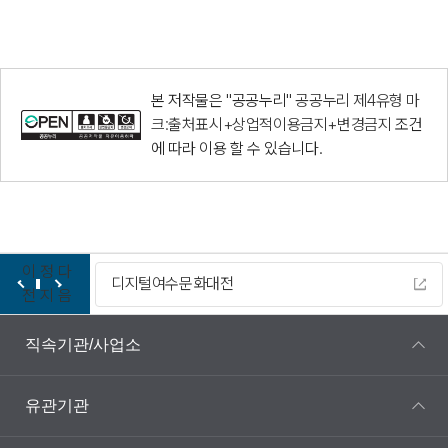
본 저작물은 "공공누리"
공공누리 제4유형 마
크:출처표시+상업적이용금지+변경금지
조건
에 따라 이용 할 수 있습니다.
이
정
다
디지털여수문화대전
전
지
음
직속기관/사업소
유관기관