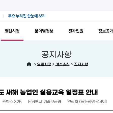
주요 누리집 한눈에 보기
열린시정
분야별정보
전자민원
정보공
공지사항
>
>
>
열린시정
여수소식
공지사항
도 새해 농업인 실용교육 일정표 안내
조회수
325
담당부서
기술보급과
연락처
061-659-4494