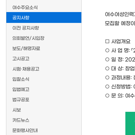
여수주요소식
여수여성인력개
공지사항
모집할 예정이
이전 공지사항
의회발언/시입장
□ 사업개요
보도/해명자료
○ 사 업 명
고시공고
○ 일 정: 2025
○ 대 상: 창
시험·채용공고
○ 과정내용:
입찰소식
○ 신청방법:
입법예고
○ 문 의: 여
법규공포
시보
카드뉴스
문화행사안내