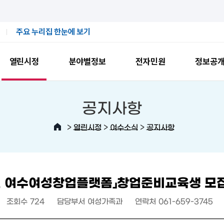
주요 누리집 한눈에 보기
열린시정
분야별정보
전자민원
정보공
공지사항
>
>
>
열린시정
여수소식
공지사항
5년 여수여성창업플랫폼」창업준비교육생 모
조회수
724
담당부서
여성가족과
연락처
061-659-3745