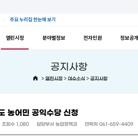
주요 누리집 한눈에 보기
열린시정
분야별정보
전자민원
정보공
공지사항
>
>
>
열린시정
여수소식
공지사항
도 농어민 공익수당 신청
조회수
1,080
담당부서
농업정책과
연락처
061-659-4409