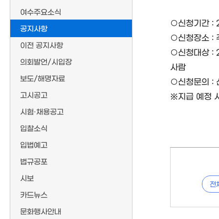
여수주요소식
○신청기간 : 202
공지사항
○신청장소 :
이전 공지사항
○신청대상 : 
의회발언/시입장
사람
보도/해명자료
○신청문의 :
고시공고
※지급 예정 시
시험·채용공고
입찰소식
입법예고
법규공포
시보
전
카드뉴스
문화행사안내