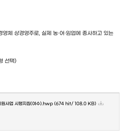
임업경영체 상경영주로, 실제 농·어·임업에 종사하고 있는
형 선택)
지원사업 시행지침(여수).hwp
(674 hit/ 108.0 KB)