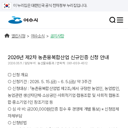
이 누리집은 대한민국 공식 전자정부 누리집입니다.
열린시정
>
여수소식
>
공지사항
2026년 제2차 농촌융복합산업 신규인증 신청 안내
2026.05.11 / 담당부서 : 농산물유통과 / 연락처 : 061-659-4512
□ 신청 개요
○ 신청기간 : 2026. 5. 15.(금) ~ 6. 5.(금)/ 약 3주간
○ 신청대상 : 「농촌융복합산업법 제2조」에서 규정한 농업인, 농업법인,
농업관련 생산자단체·소상공인·사회적기업·협동조합 및 사회적 협동조
합·중소기업·1인 창조기업 등
○ 심 사 비: 금200,000원(인증 접수 후 경영체 개별 통보) ※ 신청업체
자체부담
○ 신청방법