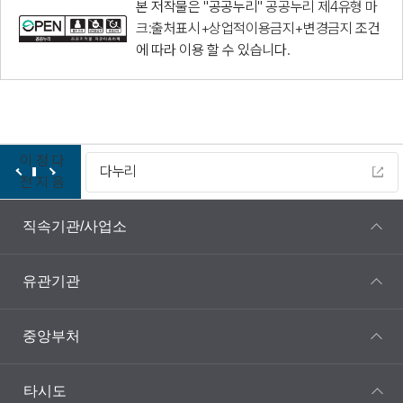
본 저작물은 "공공누리"
공공누리 제4유형 마
크:출처표시+상업적이용금지+변경금지
조건
에 따라 이용 할 수 있습니다.
이
정
다
다누리
전
지
음
직속기관/사업소
유관기관
중앙부처
타시도