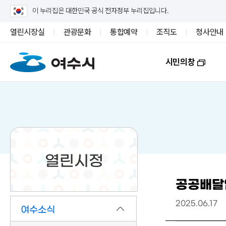
이 누리집은 대한민국 공식 전자정부 누리집입니다.
열린시장실
관광문화
통합예약
조직도
청사안내
시민의창
열린시정
공공배달앱
2025.06.17
여수소식