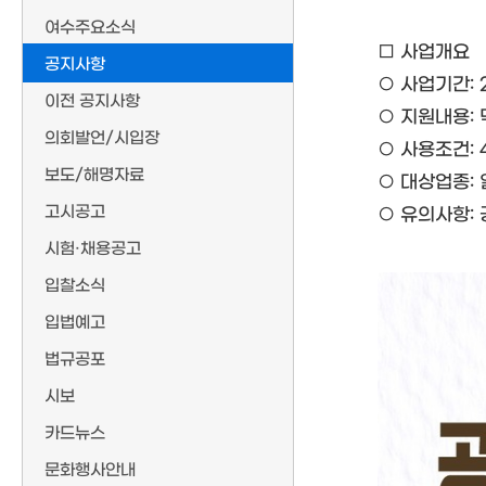
여수주요소식
□ 사업개요
공지사항
○ 사업기간: 2
이전 공지사항
○ 지원내용: 
의회발언/시입장
○ 사용조건: 
보도/해명자료
○ 대상업종:
고시공고
○ 유의사항: 
시험·채용공고
입찰소식
입법예고
법규공포
시보
카드뉴스
문화행사안내