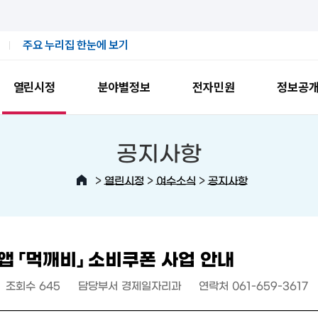
주요 누리집 한눈에 보기
열린시정
분야별정보
전자민원
정보공
공지사항
>
>
>
열린시정
여수소식
공지사항
 「먹깨비」 소비쿠폰 사업 안내
조회수
645
담당부서
경제일자리과
연락처
061-659-3617