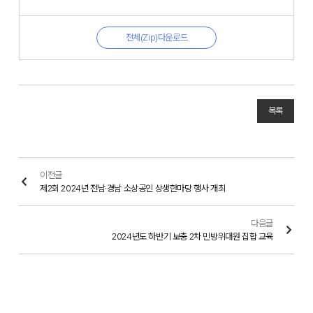
전체(Zip)다운로드
목록
이전글
제2회 2024년 전남·경남 소상공인 상생한마당 행사 개최
다음글
2024년도 하반기 보충 2차 민방위대원 집합 교육