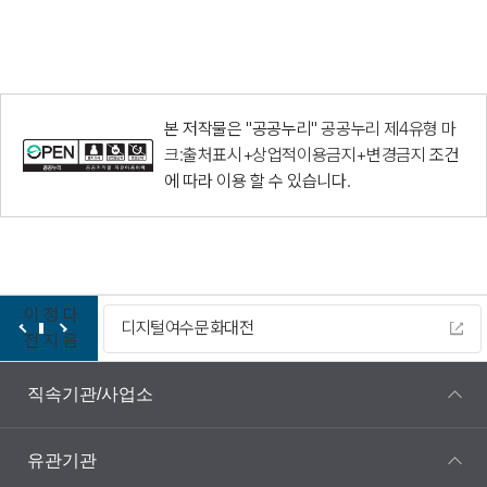
본 저작물은 "공공누리"
공공누리 제4유형 마
크:출처표시+상업적이용금지+변경금지
조건
에 따라 이용 할 수 있습니다.
이
정
다
디지털여수문화대전
전
지
음
직속기관/사업소
유관기관