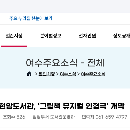
주요 누리집 한눈에 보기
열린시정
분야별정보
전자민원
정보공
여수주요소식 -
전체
>
>
>
열린시정
여수소식
여수주요소식
암도서관, ‘그림책 뮤지컬 인형극’ 개막
조회수
526
담당부서
도서관운영과
연락처
061-659-4797