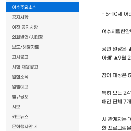
여수주요소식
- 5~10세 
공지사항
이전 공지사항
여수시립현암도
의회발언/시입장
보도/해명자료
공연 일정은 ▲7
고시공고
아빠’ ▲9월 2
시험·채용공고
참여 대상은 
입찰소식
입법예고
특히 오는 24
법규공포
애인 단체 7
시보
카드뉴스
시 관계자는 
문화행사안내
한 프로그램을