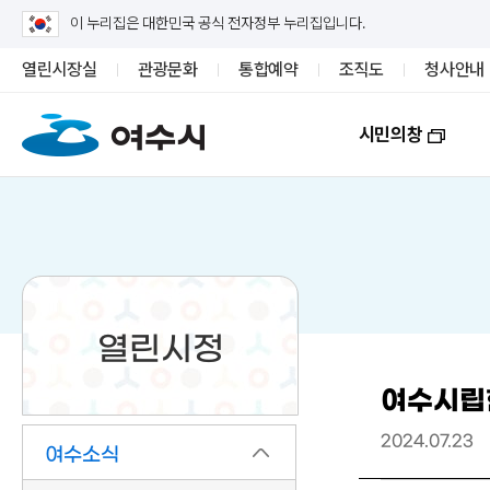
이 누리집은 대한민국 공식 전자정부 누리집입니다.
열린시장실
관광문화
통합예약
조직도
청사안내
시민의창
열린시정
여수시립현
2024.07.23
여수소식