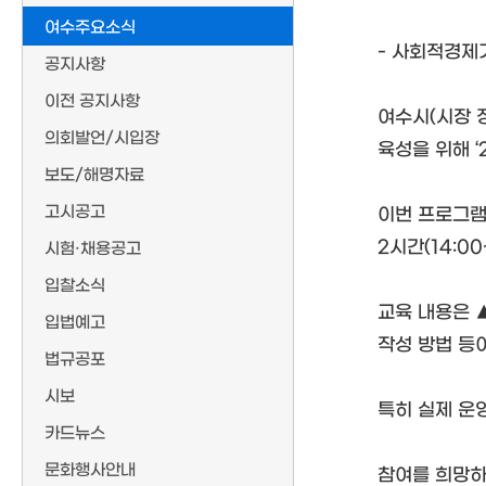
여수주요소식
- 사회적경제
공지사항
이전 공지사항
여수시(시장 
의회발언/시입장
육성을 위해 ‘
보도/해명자료
고시공고
이번 프로그램
2시간(14:00
시험·채용공고
입찰소식
교육 내용은 
입법예고
작성 방법 등
법규공포
시보
특히 실제 운
카드뉴스
문화행사안내
참여를 희망하는