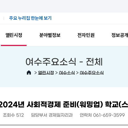
주요 누리집 한눈에 보기
열린시정
분야별정보
전자민원
정보공
여수주요소식 -
전체
>
>
>
열린시정
여수소식
여수주요소식
‘2024년 사회적경제 준비(워밍업) 학교(스
조회수
512
담당부서
경제일자리과
연락처
061-659-3599