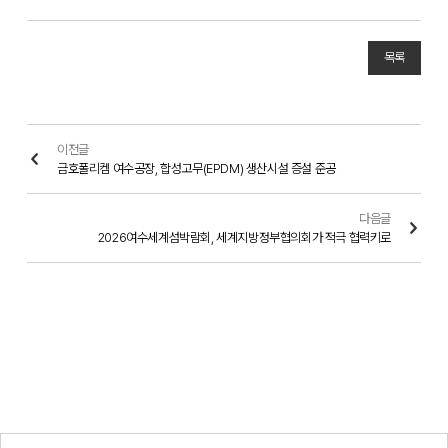
목록
이전글
금호폴리켐 여수공장, 합성고무(EPDM) 생산시설 증설 준공
다음글
2026여수세계섬박람회, 세계지방정부협의회가 적극 협력키로