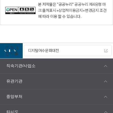
본 저작물은 "공공누리"
공공누리 제4유형 마
크:출처표시+상업적이용금지+변경금지
조건
에 따라 이용 할 수 있습니다.
이
정
다
디지털여수문화대전
전
지
음
직속기관/사업소
유관기관
중앙부처
타시도