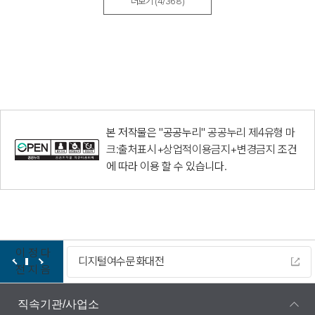
더보기
(4/368)
본 저작물은 "공공누리"
공공누리 제4유형 마
크:출처표시+상업적이용금지+변경금지
조건
에 따라 이용 할 수 있습니다.
이
정
다
디지털여수문화대전
전
지
음
직속기관/사업소