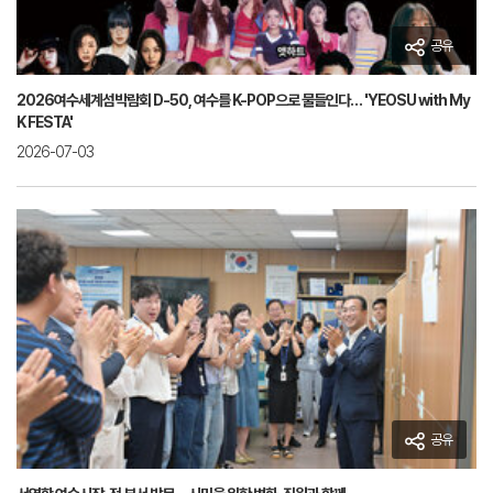
공유
2026여수세계섬박람회 D-50, 여수를 K-POP으로 물들인다… 'YEOSU with My
K FESTA'
2026-07-03
공유