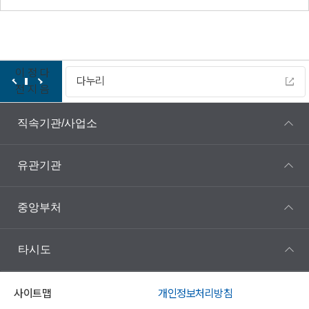
이
정
다
다누리
전
지
음
직속기관/사업소
유관기관
중앙부처
타시도
사이트맵
개인정보처리방침