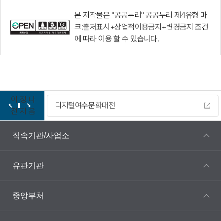
본 저작물은 "공공누리"
공공누리 제4유형 마
크:출처표시+상업적이용금지+변경금지
조건
에 따라 이용 할 수 있습니다.
이
정
다
디지털여수문화대전
전
지
음
직속기관/사업소
유관기관
중앙부처