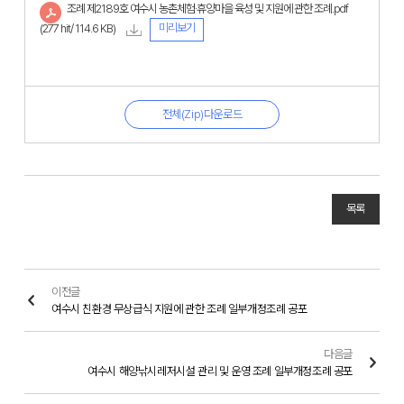
조례 제2189호 여수시 농촌체험·휴양마을 육성 및 지원에 관한 조례.pdf
미리보기
(277 hit/ 114.6 KB)
전체(Zip)다운로드
목록
이전글
여수시 친환경 무상급식 지원에 관한 조례 일부개정조례 공포
다음글
여수시 해양낚시레저시설 관리 및 운영 조례 일부개정조례 공포