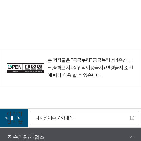
본 저작물은 "공공누리"
공공누리 제4유형 마
크:출처표시+상업적이용금지+변경금지
조건
에 따라 이용 할 수 있습니다.
이
정
다
디지털여수문화대전
전
지
음
직속기관/사업소