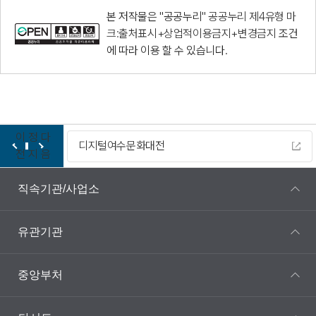
본 저작물은 "공공누리"
공공누리 제4유형 마
크:출처표시+상업적이용금지+변경금지
조건
에 따라 이용 할 수 있습니다.
이
정
다
디지털여수문화대전
전
지
음
직속기관/사업소
유관기관
중앙부처