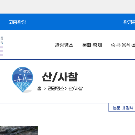
고흥관광
관광홍
관광명소
문화·축제
숙박·음식·
산/사찰
홈
관광명소
>
산/사찰
>
본문 내 검색