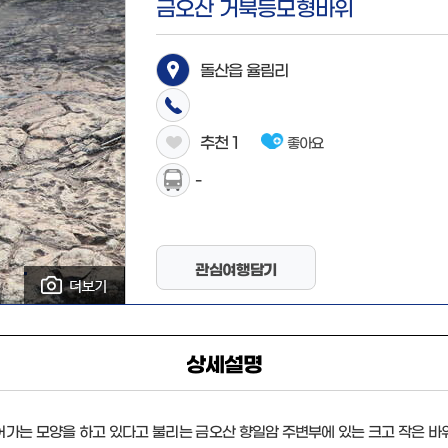
금오산 거북등모형바위
돌산읍 율림리
추천
1
좋아요
-
관심여행담기
상세설명
는 모양을 하고 있다고 불리는 금오산 향일암 주변부에 있는 크고 작은 바위