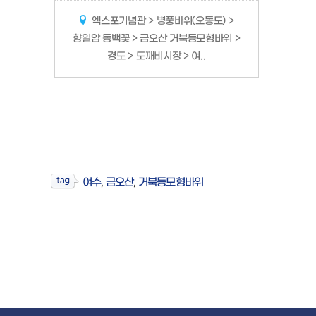
엑스포기념관 > 병풍바위(오동도) >
향일암 동백꽃 > 금오산 거북등모형바위 >
경도 > 도깨비시장 > 여..
여수
,
금오산
,
거북등모형바위