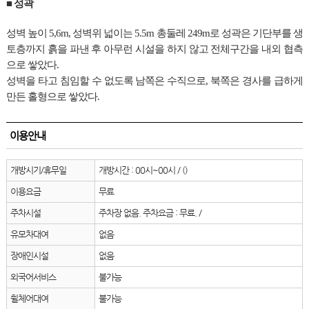
■
성곽
성벽 높이 5,6m, 성벽위 넓이는 5.5m 총둘레 249m로 성곽은 기단부를 생
토층까지 흙을 파낸 후 아무런 시설을 하지 않고 전체구간을 내외 협측
으로 쌓았다.
성벽을 타고 침임할 수 없도록 남쪽은 수직으로, 북쪽은 경사를 급하게
만든 홀형으로 쌓았다.
이용안내
개방시기/휴무일
개방시간 : 00시~00시 / ()
이용요금
무료
주차시설
주차장 없음. 주차요금 : 무료. /
유모차대여
없음
장애인시설
없음
외국어서비스
불가능
휠체어대여
불가능