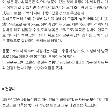
이 성은 동, 서, 북문은 있으나 남문이 없는 것이 특징이며, 세워진 시기
는 정확히 알 수 없지만 주변에서 발견되는 토기 조각과 성 쌓는 방법(築
成法)으로 볼 때 백제 시대에 쌓아졌을 것으로 추정된다.
정상으로부터 산의 7∼8부 능선을 향하여 그렇게 쌓은
테뫼식
(
山頂
法
)
산성으로 높이 5~6m, 성벽위 넓이는 5.5m, 지름 75m이며, 성밖에서
성벽을 타고 침입할 수 없도록 남쪽은 수직으로, 북쪽은 성벽이 안쪽으
로 휘어지게 하여 밑바닥에서 위로 올라갈수록 점차 경사를 급하게 만
든 홀형으로 쌓았으며, 뒷채움을 하였다.
동문으로부터 약 50m 지점에는 지금도 우물이 남아 있고, 성에서 남쪽
으로 150m 정도 가면 봉수대의 흔적이 남아 있다.
이 봉수는 남해 소흘산, 순천부 성황당, 광양현 건대산을 잇는 진례 봉수
와 연결하는 사이봉수(間烽) 역할을 했다.
■
전망대
1897년(고종 34) 돌산향교 대성전을 건립하였다. 공자님을 모신다는 대
성전으로 석축을 쌓아서 기단을 만들고 그 위에 건물을 축조했다.