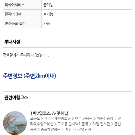
외국어서비스
불가능
휠체어대여
불가능
반려동물 입장
가능
부대시설
검색결과가 존재하지 않습니다.
주변정보 (주변2km이내)
관련여행코스
1박2일코스 A-첫째날
오동도 > 여수세계박람회장 > 여수 진남관 > 이순신광장 > 전
라좌수영거북선 > 고소동 천사벽화골목 > 하멜 전시관 > 돌산
공원 > 종포해양공원 > 여수국가산업단지