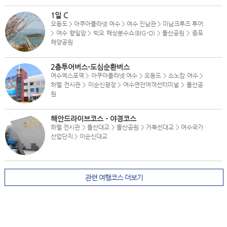
1일 C
오동도 > 아쿠아플라넷 여수 > 여수 진남관 > 미남크루즈 투어
> 여수 향일암 > 빅오 해상분수쇼(BIG-O) > 돌산공원 > 종포
해양공원
2층투어버스-도심순환버스
여수엑스포역 > 아쿠아플라넷 여수 > 오동도 > 소노캄 여수 >
하멜 전시관 > 이순신광장 > 여수연안여객선터미널 > 돌산공
원
해안드라이브코스 - 야경코스
하멜 전시관 > 돌산대교 > 돌산공원 > 거북선대교 > 여수국가
산업단지 > 이순신대교
관련 여행코스 더보기