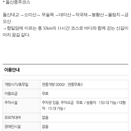
* 돌산종주코스
돌산대교 →소미산→ 무술목 →대미산→작곡재→봉황산→율림치→금
오산
→향일암에 이르는 총 32km의 11시간 코스로 바다와 함께 걷는 산길이
마치 꿈길 같다.
이용안내
개방시기/휴무일
연중개방 0000/ , 연중무휴()
이용요금
무료
주차시설
주차장 있음. 주차요금 : 무료. / 승용차 : 150 대 가능 / 대형
차 : 15 대 가능 /
유모차대여
없음
장애인시설
없음